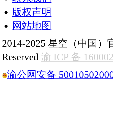
版权声明
网站地图
2014-2025 星空（中国）
Reserved
渝 ICP 备 16000
渝公网安备 5001050200