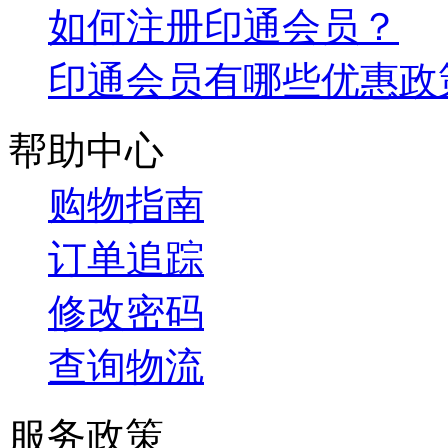
如何注册印通会员？
印通会员有哪些优惠政
帮助中心
购物指南
订单追踪
修改密码
查询物流
服务政策