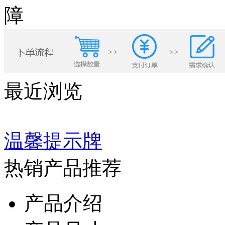
障
最近浏览
温馨提示牌
热销产品推荐
产品介绍