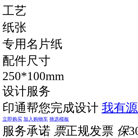
工艺
纸张
专用名片纸
配件尺寸
250*100mm
设计服务
印通帮您完成设计
我有源
立即购买
加入购物车
挑选模板
服务承诺
票
正规发票
保