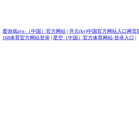
爱游戏ayx·（中国）官方网站
|
开元(ky)中国官方网站入口网页
168体育官方网站登录
|
星空（中国）官方体育网站-登录入口
|