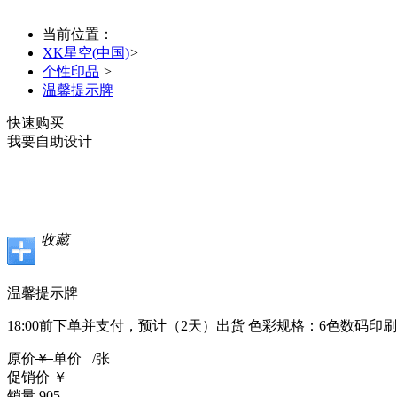
当前位置：
XK星空(中国)
>
个性印品
>
温馨提示牌
快速购买
我要自助设计
收藏
温馨提示牌
18:00前下单并支付，
预计（2天）出货
色彩规格：
6色数码印刷
原价
￥
单价
/张
促销价
￥
销量
905