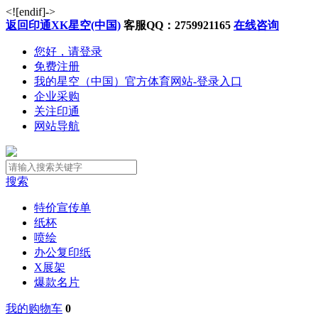
<![endif]->
返回印通XK星空(中国)
客服QQ：2759921165
在线咨询
您好，请登录
免费注册
我的星空（中国）官方体育网站-登录入口
企业采购
关注印通
网站导航
搜索
特价宣传单
纸杯
喷绘
办公复印纸
X展架
爆款名片
我的购物车
0