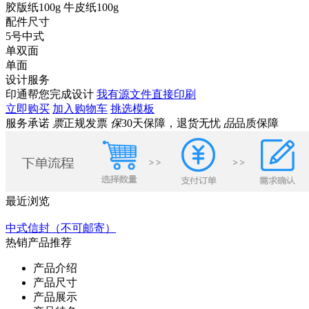
胶版纸100g
牛皮纸100g
配件尺寸
5号中式
单双面
单面
设计服务
印通帮您完成设计
我有源文件直接印刷
立即购买
加入购物车
挑选模板
服务承诺
票
正规发票
保
30天保障，退货无忧
品
品质保障
最近浏览
中式信封（不可邮寄）
热销产品推荐
产品介绍
产品尺寸
产品展示