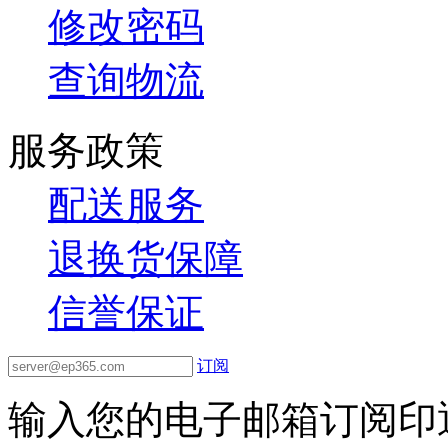
修改密码
查询物流
服务政策
配送服务
退换货保障
信誉保证
订阅
输入您的电子邮箱订阅印