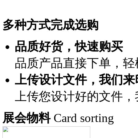
多种方式完成选购
品质好货，快速购买
品质产品直接下单，轻
上传设计文件，我们来
上传您设计好的文件，
展会物料
Card sorting