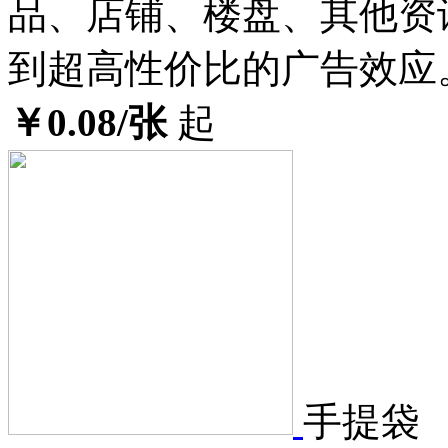
品、店铺、楼盘、其他资
到超高性价比的广告效应
￥0.08/张
起
查看详情
手提袋