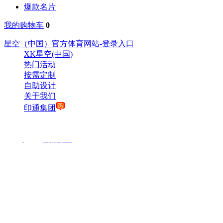
爆款名片
我的购物车
0
星空（中国）官方体育网站-登录入口
XK星空(中国)
热门活动
按需定制
自助设计
关于我们
印通集团
购物车
0