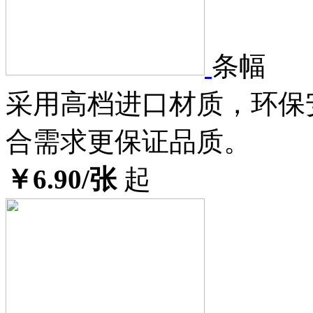
条幅
采用高档进口材质，环保
合需求更保证品质。
￥6.90/张
起
查看详情