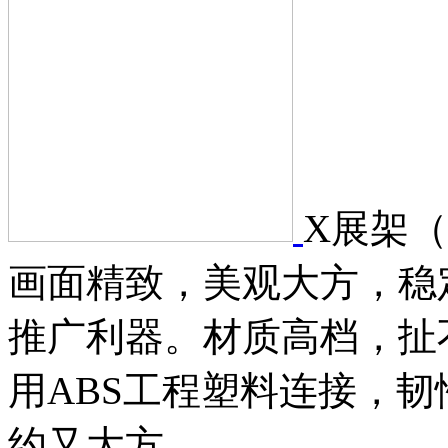
X展架
画面精致，美观大方，稳
推广利器。材质高档，扯
用ABS工程塑料连接，
约又大方。