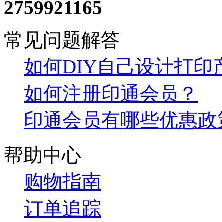
2759921165
常见问题解答
如何DIY自己设计打印
如何注册印通会员？
印通会员有哪些优惠政
帮助中心
购物指南
订单追踪