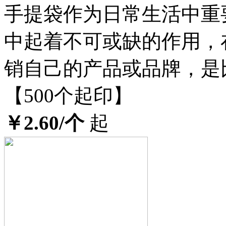
手提袋作为日常生活中重
中起着不可或缺的作用，
销自己的产品或品牌，是
【500个起印】
￥2.60/个
起
查看详情