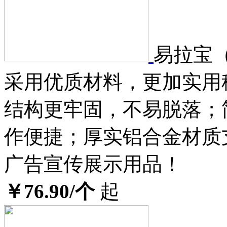
易拉宝
采用优质材料，更加实用
结构更牢固，不易脱落；
作便捷；厚实铝合金材质
广告宣传展示用品！
￥76.90/个
起
查看详情