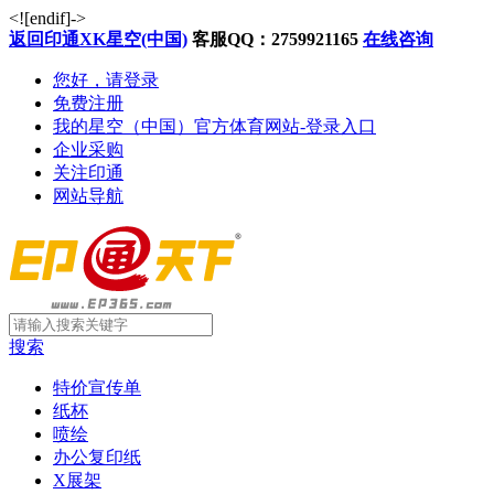
<![endif]->
返回印通XK星空(中国)
客服QQ：2759921165
在线咨询
您好，请登录
免费注册
我的星空（中国）官方体育网站-登录入口
企业采购
关注印通
网站导航
搜索
特价宣传单
纸杯
喷绘
办公复印纸
X展架