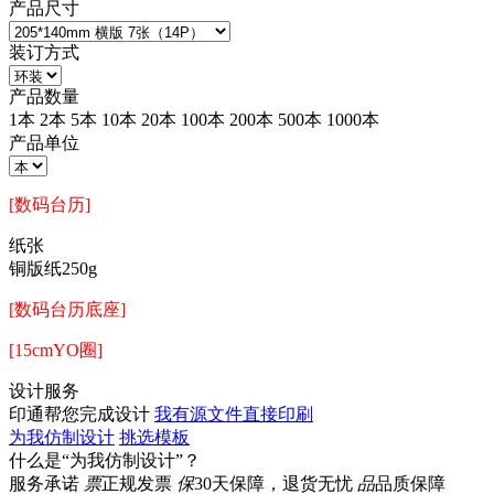
产品尺寸
装订方式
产品数量
1本
2本
5本
10本
20本
100本
200本
500本
1000本
产品单位
[数码台历]
纸张
铜版纸250g
[数码台历底座]
[15cmYO圈]
设计服务
印通帮您完成设计
我有源文件直接印刷
为我仿制设计
挑选模板
什么是“为我仿制设计”？
服务承诺
票
正规发票
保
30天保障，退货无忧
品
品质保障