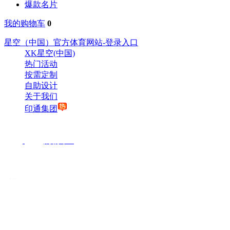
爆款名片
我的购物车
0
星空（中国）官方体育网站-登录入口
XK星空(中国)
热门活动
按需定制
自助设计
关于我们
印通集团
购物车
0