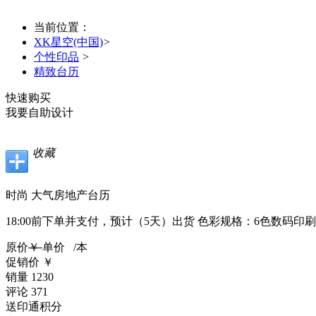
当前位置：
XK星空(中国)
>
个性印品
>
精致台历
快速购买
我要自助设计
收藏
时尚 大气房地产台历
18:00前下单并支付，
预计（5天）出货
色彩规格：
6色数码印刷
原价
￥
单价
/本
促销价
￥
销量
1230
评论
371
送印通积分