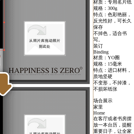
材质：专用名片纸
规格：300g
特点：色彩艳丽，
反光性好，可长久
保存
不掉色，适合书
写。
装订
Binding
材质：YO圈
规格：15毫米
特点：进口材料，
质地坚硬
不变形，不掉漆，
不损坏纸张
场合展示
家里
Home
在客厅或者书房摆
放一本台历，提醒
重要日子，让全家