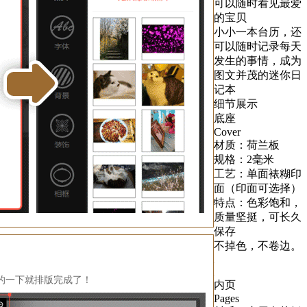
可以随时看见最爱
的宝贝
小小一本台历，还
可以随时记录每天
发生的事情，成为
图文并茂的迷你日
记本
细节展示
底座
Cover
材质：荷兰板
规格：2毫米
工艺：单面裱糊印
面（印面可选择）
特点：色彩饱和，
质量坚挺，可长久
保存
不掉色，不卷边。
的一下就排版完成了！
内页
Pages